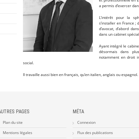
et professionnelle en 
a permis d’exercer dan
L’intérêt pour la sp
s’installer en France ;
d’avocat, d’abord dans
dans un cabinet spécial
Ayant intégré le cabin
désormais dans plusi
notamment en droit im
social.
Il travaille aussi bien en français, qu’en italien, anglais ou espagnol.
AUTRES PAGES
MÉTA
Plan du site
Connexion
Mentions légales
Flux des publications