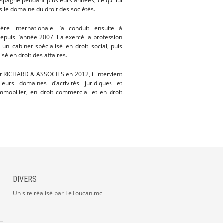
Espagne pendant plusieurs années, ce qui lui
s le domaine du droit des sociétés.
hère internationale l’a conduit ensuite à
 depuis l’année 2007 il a exercé la profession
 un cabinet spécialisé en droit social, puis
isé en droit des affaires.
et RICHARD & ASSOCIES en 2012, il intervient
eurs domaines d’activités juridiques et
mobilier, en droit commercial et en droit
DIVERS
Un site réalisé par LeToucan.mc